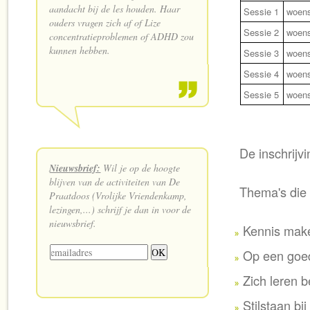
aandacht bij de les houden. Haar
Sessie 1
woens
ouders vragen zich af of Lize
Sessie 2
woens
concentratieproblemen of ADHD zou
kunnen hebben.
Sessie 3
woens
Sessie 4
woens
Sessie 5
woens
De inschrijv
Nieuwsbrief:
Wil je op de hoogte
blijven van de activiteiten van De
Thema's die
Praatdoos (Vrolijke Vriendenkamp,
lezingen,...) schrijf je dan in voor de
nieuwsbrief.
Kennis mak
Op een goe
Zich leren b
Stilstaan bi