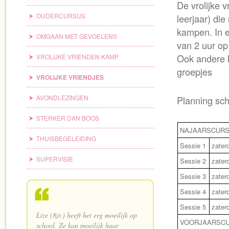
De vrolijke 
OUDERCURSUS
leerjaar) di
kampen. In e
OMGAAN MET GEVOELENS
van 2 uur op
Ook andere k
VROLIJKE VRIENDEN KAMP
groepjes
VROLIJKE VRIENDJES
AVONDLEZINGEN
Planning sch
STERKER DAN BOOS
NAJAARSCUR
THUISBEGELEIDING
Sessie 1
zater
SUPERVISIE
Sessie 2
zater
Sessie 3
zater
Sessie 4
zater
Sessie 5
zater
Lize (8jr.) heeft het erg moeilijk op
VOORJAARSC
school. Ze kan moeilijk haar